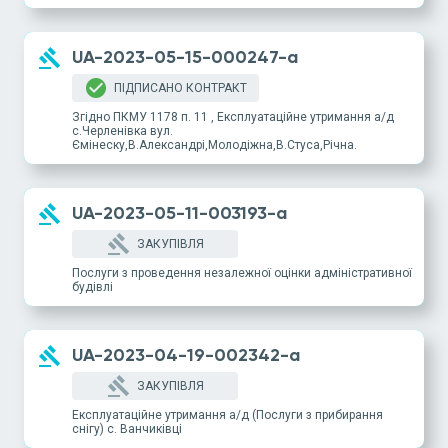
gavel
UA-2023-05-15-000247-a
check_circle
ПІДПИСАНО КОНТРАКТ
Згідно ПКМУ 1178 п. 11 , Експлуатаційне утримання а/д
с.Черленівка вул.
Ємінеску,В.Александрі,Молодіжна,В.Стуса,Річна.
gavel
UA-2023-05-11-003193-a
gavel
ЗАКУПІВЛЯ
Послуги з проведення незалежної оцінки адміністративної
будівлі
gavel
UA-2023-04-19-002342-a
gavel
ЗАКУПІВЛЯ
Експлуатаційне утримання а/д (Послуги з прибирання
снігу) с. Ванчиківці