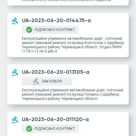
gavel
UA-2023-06-20-014475-a
check_circle
ПІДПИСАНО КОНТРАКТ
Екплуатаційне утримання автомобільних доріг , поточний
ремонт (ямковий ремонт) по вулиці Колгоспна с.Щербинці
Чернівецького району Чернівецької області. Згідно ПКМУ
1178 п.13 пп.5 абз.4
gavel
UA-2023-06-20-013105-a
gavel
ЗАКУПІВЛЯ
Експлуатаційне утримання автомобільних доріг, поточний
ремонт (ямковий ремонт) по вулиці Головна с.Щербинці
Чернівецького району Чернівецької області
gavel
UA-2023-06-20-011120-a
check_circle
ПІДПИСАНО КОНТРАКТ