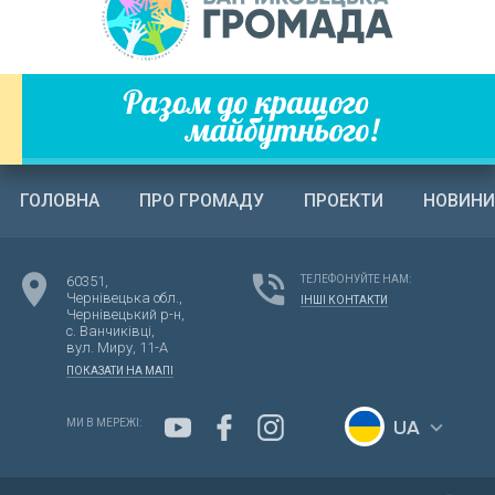
ГОЛОВНА
ПРО ГРОМАДУ
ПРОЕКТИ
НОВИНИ
location_on
phone_in_talk
60351,
ТЕЛЕФОНУЙТЕ НАМ:
Чернівецька обл.,
ІНШІ КОНТАКТИ
Чернівецький р-н,
с. Ванчиківці,
вул. Миру,
11-А
ПОКАЗАТИ НА МАПІ
UA
keyboard_arrow_down
МИ В МЕРЕЖІ:
EN