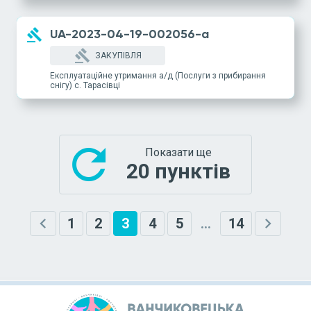
gavel
UA-2023-04-19-002056-a
gavel
ЗАКУПІВЛЯ
Експлуатаційне утримання а/д (Послуги з прибирання
снігу) с. Тарасівці
refresh
Показати ще
20 пунктів
chevron_left
chevron_right
1
2
3
4
5
...
14