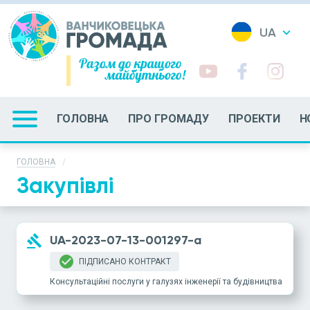
UA
keyboard_arrow_down
EN
RO
ГОЛОВНА
ПРО ГРОМАДУ
ПРОЕКТИ
Н
ГОЛОВНА
Закупівлі
gavel
UA-2023-07-13-001297-a
check_circle
ПІДПИСАНО КОНТРАКТ
Консультаційні послуги у галузях інженерії та будівництва