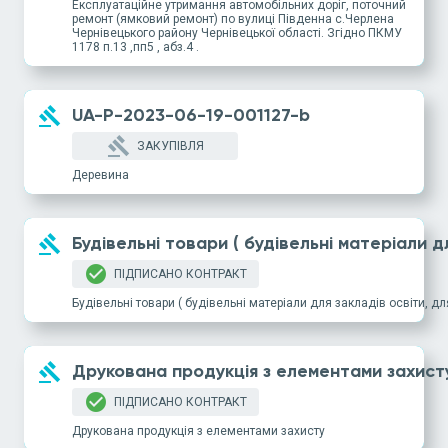
Експлуатаційне утримання автомобільних доріг, поточний
ремонт (ямковий ремонт) по вулиці Південна с.Черлена
Чернівецького району Чернівецької області. Згідно ПКМУ
1178 п.13 ,пп5 , абз.4 .
gavel
UA-P-2023-06-19-001127-b
gavel
ЗАКУПІВЛЯ
Деревина
gavel
Будівельні товари ( будівельні матеріали
check_circle
ПІДПИСАНО КОНТРАКТ
Будівельні товари ( будівельні матеріали для закладів освіти,
gavel
Друкована продукція з елементами захист
check_circle
ПІДПИСАНО КОНТРАКТ
Друкована продукція з елементами захисту