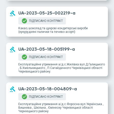
gavel
UA-2023-05-25-002219-a
check_circle
ПІДПИСАНО КОНТРАКТ
Какао; шоколад та цукрові кондитерські вироби
(кукурудзяні палички та печево асорті)
gavel
UA-2023-05-18-005199-a
check_circle
ПІДПИСАНО КОНТРАКТ
Експлуатаційне утримання а/д с.Жилівка вул.Д.Галицького
, Б.Хмельницького , П.Сагайдачного Чернівецької області
Чернівецького району.
gavel
UA-2023-05-18-004809-a
check_circle
ПІДПИСАНО КОНТРАКТ
Експлуатаційне утримання а/д с.Форосна вул.Українська ,
Вишнева , Шкільна , Ємінеску Чернівецької області
Черніецького району