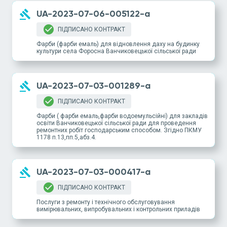
gavel
UA-2023-07-06-005122-a
check_circle
ПІДПИСАНО КОНТРАКТ
Фарби (фарби емаль) для відновлення даху на будинку
культури села Форосна Ванчиковецької сільської ради
gavel
UA-2023-07-03-001289-a
check_circle
ПІДПИСАНО КОНТРАКТ
Фарби ( фарби емаль,фарби водоемульсійні) для закладів
освіти Ванчиковецької сільської ради для проведення
ремонтних робіт господарським способом. Згідно ПКМУ
1178 п.13,пп.5,абз.4.
gavel
UA-2023-07-03-000417-a
check_circle
ПІДПИСАНО КОНТРАКТ
Послуги з ремонту і технічного обслуговування
вимірювальних, випробувальних і контрольних приладів