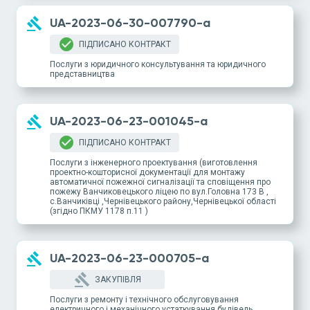
gavel
UA-2023-06-30-007790-a
check_circle
ПІДПИСАНО КОНТРАКТ
Послуги з юридичного консультування та юридичного
представництва
gavel
UA-2023-06-23-001045-a
check_circle
ПІДПИСАНО КОНТРАКТ
Послуги з інженерного проектування (виготовлення
проектно-кошторисної документації для монтажу
автоматичної пожежної сигналізації та сповіщення про
пожежу Ванчиковецького ліцею по вул.Головна 173 В ,
с.Ванчиківці ,Чернівецького району,Чернівецької області
(згідно ПКМУ 1178 п.11 )
gavel
UA-2023-06-23-000705-a
gavel
ЗАКУПІВЛЯ
Послуги з ремонту і технічного обслуговування
електричного і механічного устаткування будівель