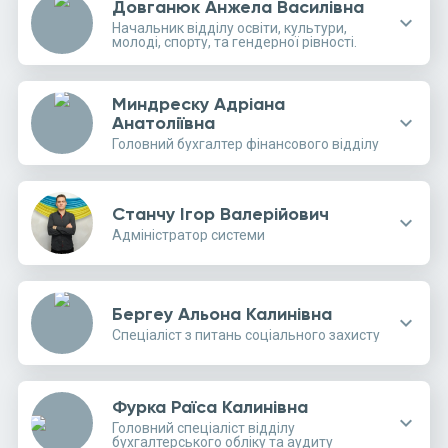
Довганюк Анжела Василівна
expand_more
Начальник відділу освіти, культури,
молоді, спорту, та гендерної рівності.
Миндреску Адріана
expand_more
Анатоліївна
Головний бухгалтер фінансового відділу
Станчу Ігор Валерійович
expand_more
Адміністратор системи
Бергеу Альона Калинівна
expand_more
Спеціаліст з питань соціального захисту
Фурка Раїса Калинівна
expand_more
Головний спеціаліст відділу
бухгалтерського обліку та аудиту