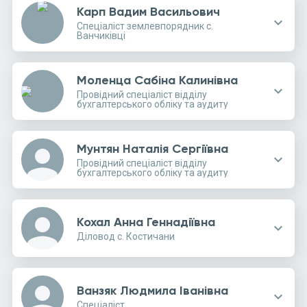
Карп Вадим Васильович
expand_more
Спеціаліст землевпорядник с.
Ванчиківці
Моленца Сабіна Калинівна
expand_more
Провідний спеціаліст відділу
бухгалтерського обліку та аудиту
Мунтян Наталія Сергіївна
person
expand_more
Провідний спеціаліст відділу
бухгалтерського обліку та аудиту
person
Кохал Анна Геннадіївна
expand_more
Діловод с. Костичани
person
Ванзяк Людмила Іванівна
expand_more
Спеціаліст