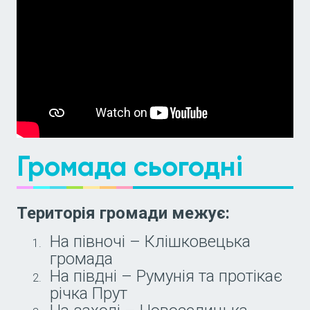
Громада сьогодні
Територія громади межує:
На півночі – Клішковецька
громада
На півдні – Румунія та протікає
річка Прут