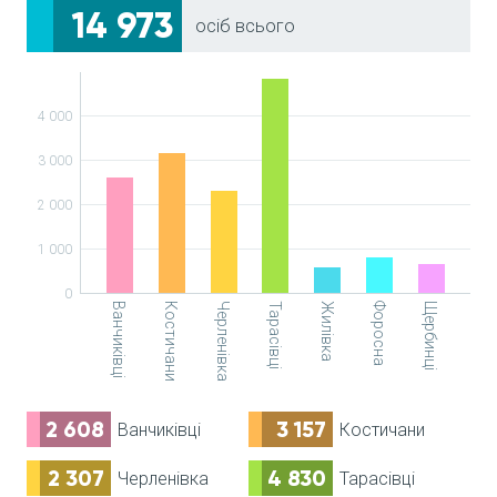
14 973
осіб всього
4 000
3 000
2 000
1 000
0
Ванчиківці
Костичани
Черленівка
Тарасівці
Жилівка
Форосна
Щербинці
2 608
3 157
Ванчиківці
Костичани
2 307
4 830
Черленівка
Тарасівці