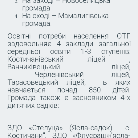
На заході – Новоселицька
громада
На сході – Мамалигівська
громада.
Освітні потреби населення ОТГ
задовольняє 4 заклади загальної
середньої освіти 1-3 ступенів:
Костичанівський ліцей ,
Ванчиківецький ліцей,
Черленівський ліцей,
Тарасовецький ліцей, в яких
навчається понад 850 дітей.
Громада також є засновником 4-х
дитячих садків:
ЗДО «Стелуца» (Ясла-садок) с.
Костичани", ЗДО «Флуєраш»(ясла-