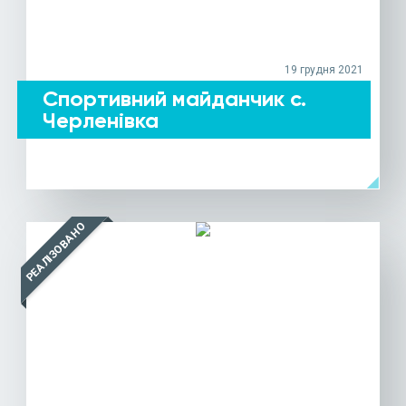
19 грудня 2021
Спортивний майданчик с.
Черленівка
arrow_left
ДЕТАЛЬНІШЕ
РЕАЛІЗОВАНО