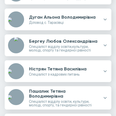
Дуган Альона Володимирівна
expand_more
Діловод с. Тарасівці
Бергеу Любов Олександрівна
expand_more
Спеціаліст відділу освіти,культури,
молоді, спорту та гендерної рівності
Ністрян Тетяна Василівна
expand_more
Спеціаліст з кадрових питань
Пашалик Тетяна
Володимирівна
expand_more
Спеціаліст відділу освіти, культури,
молоді, спорту, та гендерної рівності