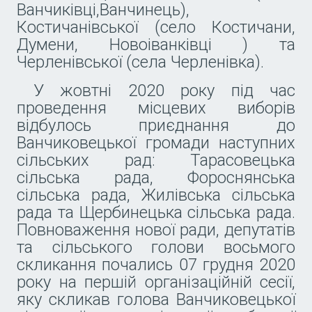
Ванчиківці,Ванчинець),
Костичанівської (село Костичани,
Думени, Новоіванківці ) та
Черленівської (села Черленівка).
У жовтні 2020 року під час
проведення місцевих виборів
відбулось приєднання до
Ванчиковецької громади наступних
сільських рад: Тарасовецька
сільська рада, Фороснянська
сільська рада, Жилівська сільська
рада та Щербинецька сільська рада.
Повноваження нової ради, депутатів
та сільського голови восьмого
скликання почались 07 грудня 2020
року на першій організаційній сесії,
яку скликав голова Ванчиковецької