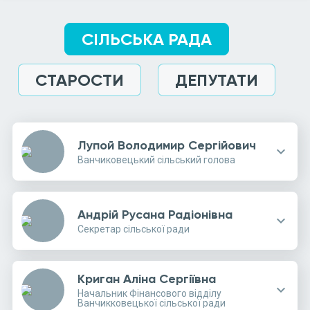
СІЛЬСЬКА РАДА
СТАРОСТИ
ДЕПУТАТИ
Лупой Володимир Сергійович
expand_more
Ванчиковецький сільський голова
Андрій Русана Радіонівна
expand_more
Секретар сільської ради
Криган Аліна Сергіївна
expand_more
Начальник Фінансового відділу
Ванчикковецької сільської ради