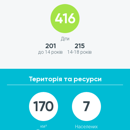
416
Діти
201
215
до 14 років
14-18 років
Територія та ресурси
170
7
км²
Населених