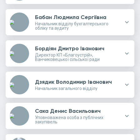
Бабан Людмила Сергіївна
expand_more
Начальник відділу бухгалтерського
обліку та аудиту
Бордіян Дмитро Іванович
expand_more
Директор КП «Благоустрій»,
Ванчиковецької сільської ради
Дзядик Володимир Іванович
expand_more
Начальник загального відділу
Сака Денис Васильович
expand_more
Уповноважена особа з публічних
закупівель