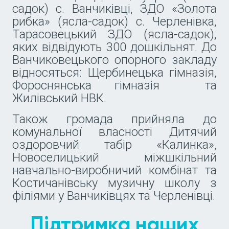
садок) с. Ванчиківці, ЗДО «Золота
рибка» (ясла-садок) с. Черленівка,
Тарасовецький ЗДО (ясла-садок),
яких відвідують 300 дошкільнят. До
Ванчиковецького опорного закладу
відносяться: Щербинецька гімназія,
Фороснянська гімназія та
Жилівський НВК.
Також громада прийняла до
комунальної власності Дитячий
оздоровчий табір «Калинка»,
Новоселицький міжшкільний
навчально-виробничий комбінат та
Костичанівську музичну школу з
філіями у Ванчиківцях та Черленівці.
Підтримка наших