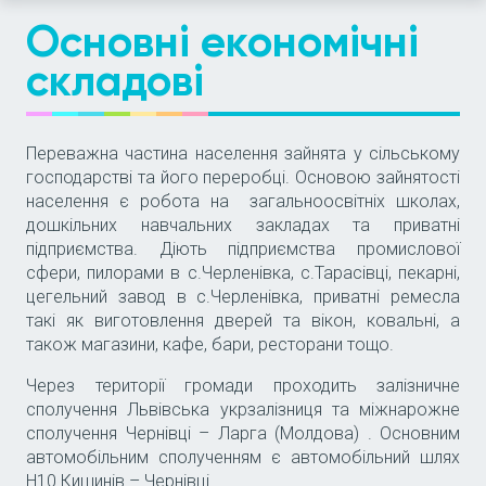
Основні економічні
складові
Переважна частина населення зайнята у сільському
господарстві та його переробці. Основою зайнятості
населення є робота на загальноосвітніх школах,
дошкільних навчальних закладах та приватні
підприємства. Діють підприємства промислової
сфери, пилорами в с.Черленівка, с.Тарасівці, пекарні,
цегельний завод в с.Черленівка, приватні ремесла
такі як виготовлення дверей та вікон, ковальні, а
також магазини, кафе, бари, ресторани тощо.
Через території громади проходить залізничне
сполучення Львівська укрзалізниця та міжнарожне
сполучення Чернівці – Ларга (Молдова) . Основним
автомобільним сполученням є автомобільний шлях
Н10 Кишинів – Чернівці.