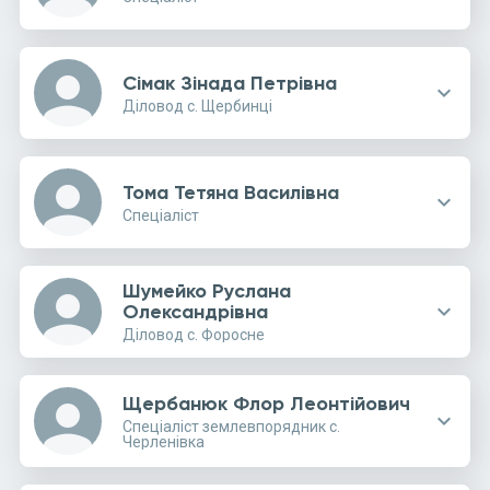
person
Сімак Зінада Петрівна
expand_more
Діловод с. Щербинці
person
Тома Тетяна Василівна
expand_more
Спеціаліст
Шумейко Руслана
person
expand_more
Олександрівна
Діловод с. Форосне
Щербанюк Флор Леонтійович
person
expand_more
Спеціаліст землевпорядник с.
Черленівка