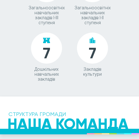
Загальноосвітніх
Загальноосвітніх
навчальних
навчальних
закладів І-ІІІ
закладів І-ІІ
ступеня
ступеня
fort
location_city
7
7
Дошкільних
Закладів
навчальних
культури
закладів
СТРУКТУРА ГРОМАДИ
НАША КОМАНДА