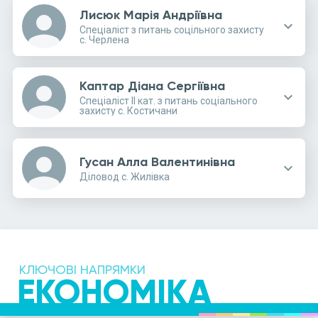
Лисюк Марія Андріївна
person
expand_more
Спеціаліст з питань соцільного захисту
с. Черлена
Каптар Діана Сергіївна
person
expand_more
Спеціаліст ІІ кат. з питань соціального
захисту с. Костичани
person
Гусан Алла Валентинівна
expand_more
Діловод с. Жилівка
КЛЮЧОВІ НАПРЯМКИ
ЕКОНОМІКА