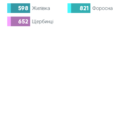
598
821
Жилівка
Форосна
652
Щербинці