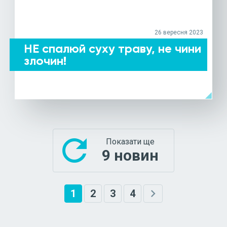
26 вересня 2023
НЕ спалюй суху траву, не чини
злочин!
arrow_left
ДЕТАЛЬНІШЕ
refresh
Показати ще
9 новин
chevron_right
1
2
3
4