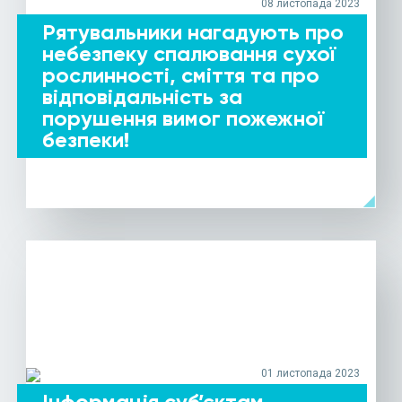
08 листопада 2023
Рятувальники нагадують про
небезпеку спалювання сухої
рослинності, сміття та про
відповідальність за
порушення вимог пожежної
безпеки!
arrow_left
ДЕТАЛЬНІШЕ
01 листопада 2023
Інформація суб’єктам