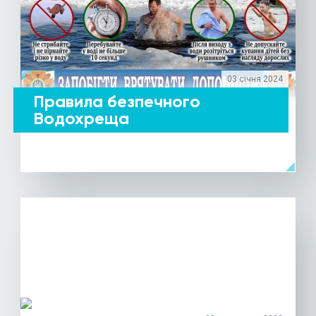
03 січня 2024
Правила безпечного
Водохреща
arrow_left
ДЕТАЛЬНІШЕ