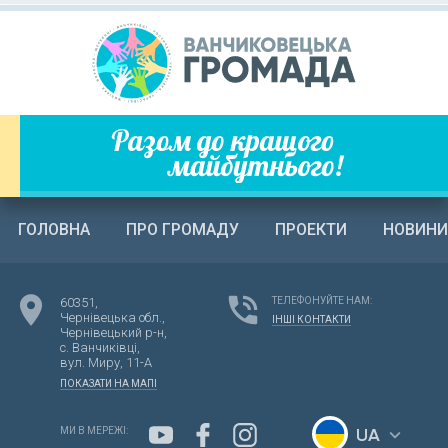
ГОЛОВНА
ПРО ГРОМАДУ
ПРОЕКТИ
НОВИНИ
location_on
phone_in_talk
60351,
ТЕЛЕФОНУЙТЕ НАМ:
Чернівецька обл.,
ІНШІ КОНТАКТИ
Чернівецький р-н,
с. Ванчиківці,
вул. Миру,
11-А
ПОКАЗАТИ НА МАПІ
UA
keyboard_arrow_down
МИ В МЕРЕЖІ: